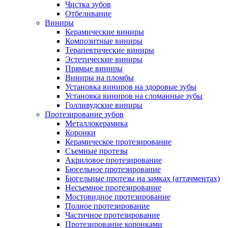
Чистка зубов
Отбеливание
Виниры
Керамические виниры
Композитные виниры
Терапевтические виниры
Эстетические виниры
Прямые виниры
Виниры на пломбы
Установка виниров на здоровые зубы
Установка виниров на сломанные зубы
Голливудские виниры
Протезирование зубов
Металлокерамика
Коронки
Керамическое протезирование
Съемные протезы
Акриловое протезирование
Бюгельное протезирование
Бюгельные протезы на замках (аттачментах)
Несъемное протезирование
Мостовидное протезирование
Полное протезирование
Частичное протезирование
Протезирование коронками