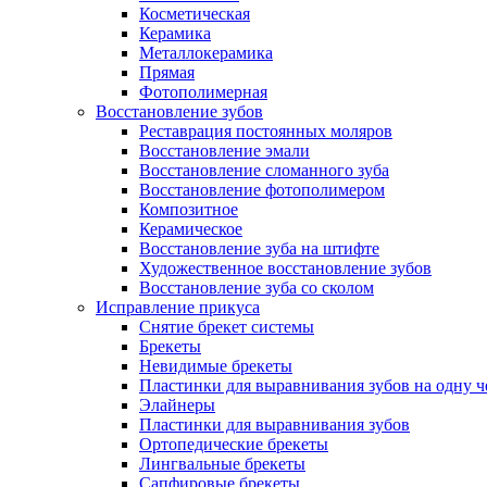
Косметическая
Керамика
Металлокерамика
Прямая
Фотополимерная
Восстановление зубов
Реставрация постоянных моляров
Восстановление эмали
Восстановление сломанного зуба
Восстановление фотополимером
Композитное
Керамическое
Восстановление зуба на штифте
Художественное восстановление зубов
Восстановление зуба со сколом
Исправление прикуса
Снятие брекет системы
Брекеты
Невидимые брекеты
Пластинки для выравнивания зубов на одну 
Элайнеры
Пластинки для выравнивания зубов
Ортопедические брекеты
Лингвальные брекеты
Сапфировые брекеты