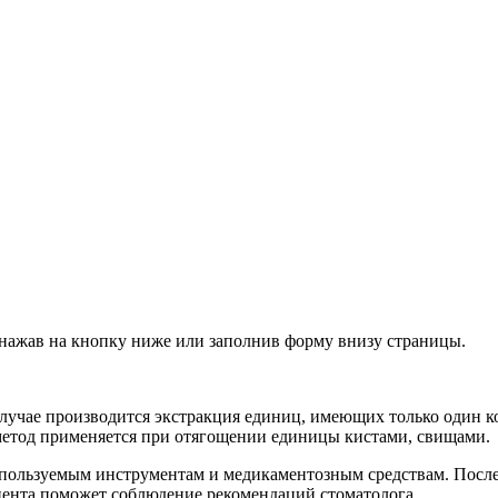
 нажав на кнопку ниже или заполнив форму внизу страницы.
чае производится экстракция единиц, имеющих только один коре
е метод применяется при отягощении единицы кистами, свищами.
пользуемым инструментам и медикаментозным средствам. После
циента поможет соблюдение рекомендаций стоматолога.