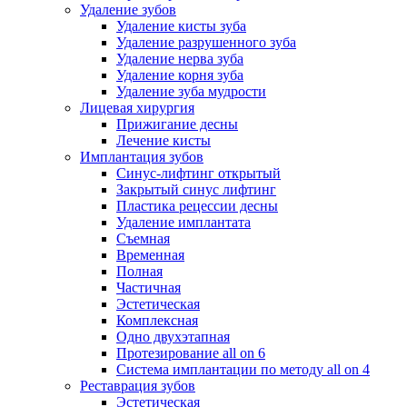
Удаление зубов
Удаление кисты зуба
Удаление разрушенного зуба
Удаление нерва зуба
Удаление корня зуба
Удаление зуба мудрости
Лицевая хирургия
Прижигание десны
Лечение кисты
Имплантация зубов
Синус-лифтинг открытый
Закрытый синус лифтинг
Пластика рецессии десны
Удаление имплантата
Съемная
Временная
Полная
Частичная
Эстетическая
Комплексная
Одно двухэтапная
Протезирование all on 6
Система имплантации по методу all on 4
Реставрация зубов
Эстетическая