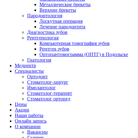
Металлические брекеты
Верхние брекеты
Пародонтология
Лоскутная операция
Лечение пародонтита
Диагностика зубов
Рентгенология
Компьютерная томография зубов
Рентген зубов
Ортопантомограмма (ОПТГ) в Подольске
Гнатология
Медцентр
Специалисты
Ортодонт
Стоматолог-хирург
Имплантолог
Стоматолог-терапевт
Стоматолог ортопед
Цены
Акции
Наши работы
Онлайн запись
О компании
Вакансии
Галерея