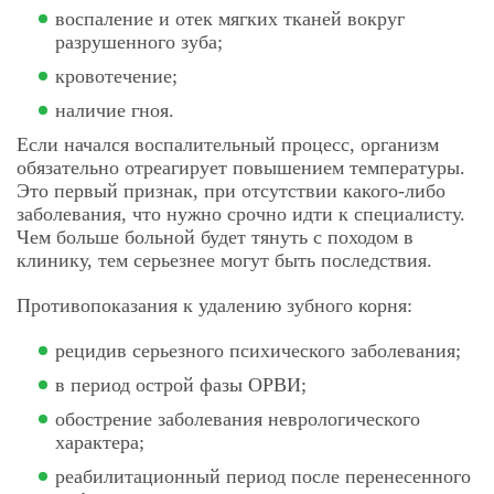
воспаление и отек мягких тканей вокруг
Удаление постоянного зуба
разрушенного зуба;
3 200 ₽
простое
кровотечение;
Удаление постоянного зуба
наличие гноя.
3 800 ₽
сложное
Если начался воспалительный процесс, организм
обязательно отреагирует повышением температуры.
Удаление постоянного зуба
4 200 ₽
Это первый признак, при отсутствии какого-либо
сложное
заболевания, что нужно срочно идти к специалисту.
Чем больше больной будет тянуть с походом в
Удаление постоянного зуба
клинику, тем серьезнее могут быть последствия.
4 800 ₽
сложное
Противопоказания к удалению зубного корня:
Удаление постоянного зуба
5 400 ₽
сложное
рецидив серьезного психического заболевания;
в период острой фазы ОРВИ;
обострение заболевания неврологического
характера;
реабилитационный период после перенесенного