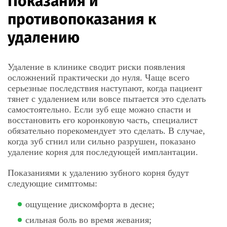
Показания и
Удаление ретинированного зуба
сложное с разъединением
7 900 ₽
противопоказания к
корней
удалению
Удаление дистопированного
зуба сложное с разъединением
7 900 ₽
Удаление в клинике сводит риски появления
корней
осложнений практически до нуля. Чаще всего
серьезные последствия наступают, когда пациент
Подсадка костного материала
14 000 ₽
тянет с удалением или вовсе пытается это сделать
при удалении зуба
самостоятельно. Если зуб еще можно спасти и
восстановить его коронковую часть, специалист
Удаление экзостоза в области 1-
обязательно порекомендует это сделать. В случае,
4 900 ₽
го зуба
когда зуб сгнил или сильно разрушен, показано
удаление корня для последующей имплантации.
Ампутация корня
6 400 ₽
Показаниями к удалению зубного корня будут
следующие симптомы:
Удаление подвижного
1 500 ₽
молочного зуба
ощущение дискомфорта в десне;
Удаление молочного зуба
1 800 ₽
сильная боль во время жевания;