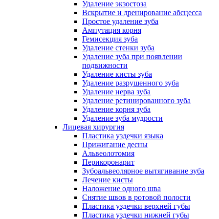
Удаление экзостоза
Вскрытие и дренирование абсцесса
Простое удаление зуба
Ампутация корня
Гемисекция зуба
Удаление стенки зуба
Удаление зуба при появлении
подвижности
Удаление кисты зуба
Удаление разрушенного зуба
Удаление нерва зуба
Удаление ретинированного зуба
Удаление корня зуба
Удаление зуба мудрости
Лицевая хирургия
Пластика уздечки языка
Прижигание десны
Альвеолотомия
Перикоронарит
Зубоальвеолярное вытягивание зуба
Лечение кисты
Наложение одного шва
Снятие швов в ротовой полости
Пластика уздечки верхней губы
Пластика уздечки нижней губы