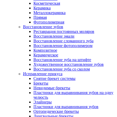
Косметическая
Керамика
Металлокерамика
Прямая
Фотополимерная
Восстановление зубов
Реставрация постоянных моляров
Восстановление эмали
Восстановление сломанного зуба
Восстановление фотополимером
Композитное
Керамическое
Восстановление зуба на штифте
Художественное восстановление зубов
Восстановление зуба со сколом
Исправление прикуса
Снятие брекет системы
Брекеты
Невидимые брекеты
Пластинки для выравнивания зубов на одну
челюсть
Элайнеры
Пластинки для выравнивания зубов
Ортопедические брекеты
Лингвальные брекеты