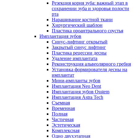
Резекция корня зуба: важный этап в
сохранении зуба и здоровья полости
рта
Наращивание костной ткани
Хирургический шаблон
Пластика ороантрального соустья
Имплантация зубов
Синус-лифтинг открытый
Закрытый синус лифтинг
Пластика рецессии десны
Удаление имплантата
Реконструкция альвеолярного гребня
Установка формирователя десны на
имплантат
Мини-импланты зубов
Имплантация Neo Dent
Имплантация зубов Osstem
Имплантация Astra Tech
Съемная
Временная
Полная
Частичная
Эстетическая
Комплексная
Одно двухэтапная