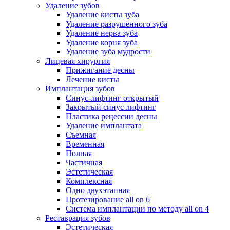
Удаление зубов
Удаление кисты зуба
Удаление разрушенного зуба
Удаление нерва зуба
Удаление корня зуба
Удаление зуба мудрости
Лицевая хирургия
Прижигание десны
Лечение кисты
Имплантация зубов
Синус-лифтинг открытый
Закрытый синус лифтинг
Пластика рецессии десны
Удаление имплантата
Съемная
Временная
Полная
Частичная
Эстетическая
Комплексная
Одно двухэтапная
Протезирование all on 6
Система имплантации по методу all on 4
Реставрация зубов
Эстетическая