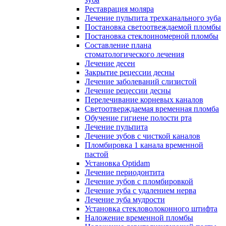
Реставрация моляра
Лечение пульпита трехканального зуба
Постановка светоотвеждаемой пломбы
Постановка стеклоиномерной пломбы
Составление плана
стоматологического лечения
Лечение десен
Закрытие рецессии десны
Лечение заболеваний слизистой
Лечение рецессии десны
Перелечивание корневых каналов
Светоотверждаемая временная пломба
Обучение гигиене полости рта
Лечение пульпита
Лечение зубов с чисткой каналов
Пломбировка 1 канала временной
пастой
Установка Optidam
Лечение периодонтита
Лечение зубов с пломбировкой
Лечение зуба с удалением нерва
Лечение зуба мудрости
Установка стекловолоконного штифта
Наложение временной пломбы