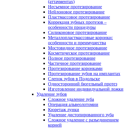
(аттачментах)
Несъемное протезирование
Нейлоновое протезирование
Пластмассовое протезирование
Коррекция зубных протезов –
особенности процедуры
Силиконовое протезирование
Металлопластмассовые коронки:
особенности и преимущества
Мостовидное протезирование
Косметическое протезирование
Полное протезирование
Частичное протезирование
Протезирование коронками
Протезирование зубов на имплантах
Слепок зубов в Подольске
Односторонний бюгельный протез
Изготовление индивидуальной ложки
Удаление зубов
Сложное удаление зуба
Операция альвеолотомии
Кюретаж лунки
Удаление дистопированного зуба
Сложное удаление с разъединением
корней