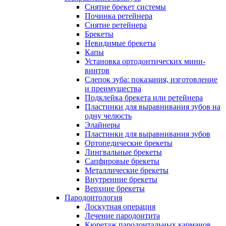
Снятие брекет системы
Починка ретейнера
Снятие ретейнера
Брекеты
Невидимые брекеты
Капы
Установка ортодонтических мини-
винтов
Слепок зуба: показания, изготовление
и преимущества
Подклейка брекета или ретейнера
Пластинки для выравнивания зубов на
одну челюсть
Элайнеры
Пластинки для выравнивания зубов
Ортопедические брекеты
Лингвальные брекеты
Сапфировые брекеты
Металлические брекеты
Внутренние брекеты
Верхние брекеты
Пародонтология
Лоскутная операция
Лечение пародонтита
Кюретаж пародонтальных карманов