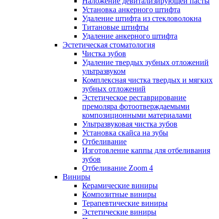
Наложение девитализирующей пасты
Установка анкерного штифта
Удаление штифта из стекловолокна
Титановые штифты
Удаление анкерного штифта
Эстетическая стоматология
Чистка зубов
Удаление твердых зубных отложений
ультразвуком
Комплексная чистка твердых и мягких
зубных отложений
Эстетическое реставрирование
премоляра фотоотверждаемыми
композиционными материалами
Ультразвуковая чистка зубов
Установка скайса на зубы
Отбеливание
Изготовление каппы для отбеливания
зубов
Отбеливание Zoom 4
Виниры
Керамические виниры
Композитные виниры
Терапевтические виниры
Эстетические виниры