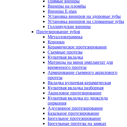
Прямые виниры
Виниры на пломбы
Виниры E-max
Установка виниров на здоровые зубы
Установка виниров на сломанные зубы
Голливудские виниры
Протезирование зубов
Металлокерамика
Коронки
Керамическое протезирование
Съемные протезы
Культевая вкладка
Матрицы на мини имплантат для
временного протеза
Армирование съемного акрилового
протеза
Вкладка культевая керамическая
Культевая вкладка разборная
Акриловое протезирование
Культевая вкладка из диоксида
циркония
Адгезивное протезирование
Базальное протезирование
Бюгельное протезирование
Бюгельные протезы на замках