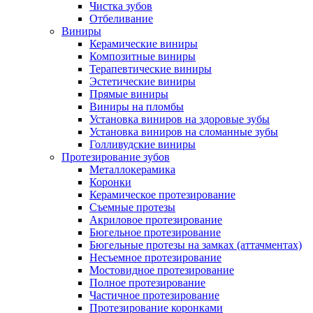
Чистка зубов
Отбеливание
Виниры
Керамические виниры
Композитные виниры
Терапевтические виниры
Эстетические виниры
Прямые виниры
Виниры на пломбы
Установка виниров на здоровые зубы
Установка виниров на сломанные зубы
Голливудские виниры
Протезирование зубов
Металлокерамика
Коронки
Керамическое протезирование
Съемные протезы
Акриловое протезирование
Бюгельное протезирование
Бюгельные протезы на замках (аттачментах)
Несъемное протезирование
Мостовидное протезирование
Полное протезирование
Частичное протезирование
Протезирование коронками