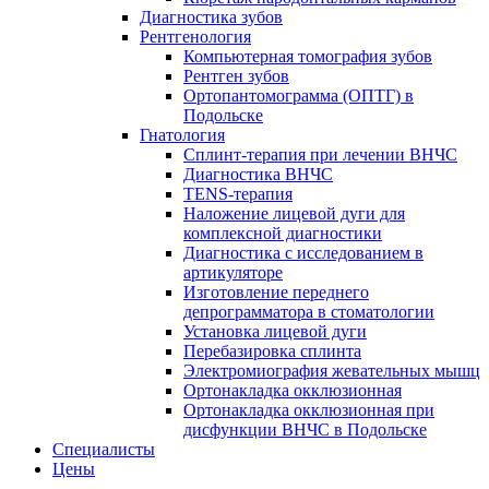
Диагностика зубов
Рентгенология
Компьютерная томография зубов
Рентген зубов
Ортопантомограмма (ОПТГ) в
Подольске
Гнатология
Сплинт-терапия при лечении ВНЧС
Диагностика ВНЧС
TENS-терапия
Наложение лицевой дуги для
комплексной диагностики
Диагностика с исследованием в
артикуляторе
Изготовление переднего
депрограмматора в стоматологии
Установка лицевой дуги
Перебазировка сплинта
Электромиография жевательных мышц
Ортонакладка окклюзионная
Ортонакладка окклюзионная при
дисфункции ВНЧС в Подольске
Специалисты
Цены