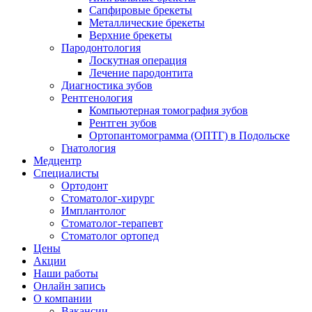
Сапфировые брекеты
Металлические брекеты
Верхние брекеты
Пародонтология
Лоскутная операция
Лечение пародонтита
Диагностика зубов
Рентгенология
Компьютерная томография зубов
Рентген зубов
Ортопантомограмма (ОПТГ) в Подольске
Гнатология
Медцентр
Специалисты
Ортодонт
Стоматолог-хирург
Имплантолог
Стоматолог-терапевт
Стоматолог ортопед
Цены
Акции
Наши работы
Онлайн запись
О компании
Вакансии