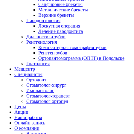
Сапфировые брекеты
Металлические брекеты
Верхние брекеты
Пародонтология
Лоскутная операция
Лечение пародонтита
Диагностика зубов
Рентгенология
Компьютерная томография зубов
Рентген зубов
Ортопантомограмма (ОПТГ) в Подольске
Гнатология
Медцентр
Специалисты
Ортодонт
Стоматолог-хирург
Имплантолог
Стоматолог-терапевт
Стоматолог ортопед
Цены
Акции
Наши работы
Онлайн запись
О компании
Вакансии