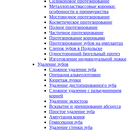
Силиконовое протезирование
Металлопластмассовые коронки:
особенности и преимущества
Мостовидное протезирование
Косметическое протезирование
Полное протезирование
Частичное протезирование
Протезирование коронками
Протезирование зубов на имплантах
Слепок зубов в Подольске
Односторонний бюгельный протез
Изготовление индивидуальной ложки
Удаление зубов
Сложное удаление зуба
Операция альвеолотомии
Кюретаж лунки
Удаление дистопированного зуба
Сложное удаление с разъединением
корней
Удаление экзостоза
Вскрытие и дренирование абсцесса
Простое удаление зуба
Ампутация корня
Гемисекция зуба
Удаление стенки зуба