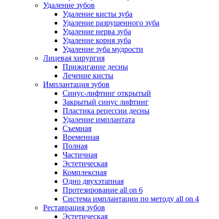
Удаление зубов
Удаление кисты зуба
Удаление разрушенного зуба
Удаление нерва зуба
Удаление корня зуба
Удаление зуба мудрости
Лицевая хирургия
Прижигание десны
Лечение кисты
Имплантация зубов
Синус-лифтинг открытый
Закрытый синус лифтинг
Пластика рецессии десны
Удаление имплантата
Съемная
Временная
Полная
Частичная
Эстетическая
Комплексная
Одно двухэтапная
Протезирование all on 6
Система имплантации по методу all on 4
Реставрация зубов
Эстетическая