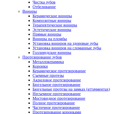
Чистка зубов
Отбеливание
Виниры
Керамические виниры
Композитные виниры
Терапевтические виниры
Эстетические виниры
Прямые виниры
Виниры на пломбы
Установка виниров на здоровые зубы
Установка виниров на сломанные зубы
Голливудские виниры
Протезирование зубов
Металлокерамика
Коронки
Керамическое протезирование
Съемные протезы
Акриловое протезирование
Бюгельное протезирование
Бюгельные протезы на замках (аттачментах)
Несъемное протезирование
Мостовидное протезирование
Полное протезирование
Частичное протезирование
Протезирование коронками