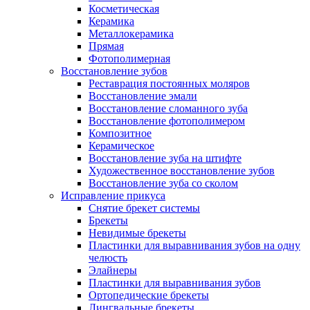
Косметическая
Керамика
Металлокерамика
Прямая
Фотополимерная
Восстановление зубов
Реставрация постоянных моляров
Восстановление эмали
Восстановление сломанного зуба
Восстановление фотополимером
Композитное
Керамическое
Восстановление зуба на штифте
Художественное восстановление зубов
Восстановление зуба со сколом
Исправление прикуса
Снятие брекет системы
Брекеты
Невидимые брекеты
Пластинки для выравнивания зубов на одну
челюсть
Элайнеры
Пластинки для выравнивания зубов
Ортопедические брекеты
Лингвальные брекеты