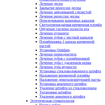
Лечение десен
Закрытие рецессии десны
Лечение заболеваний слизистой
Лечение рецессии десны
Перелечивание корневых каналов
Светоотверждаемая временная пломба
Обучение гигиене полости рта
Лечение пульпита
Лечение зубов с чисткой каналов
Пломбировка 1 канала временной
пастой
Установка Optidam
Лечение периодонтита
Лечение зубов с пломбировкой
Лечение зуба с удалением нерва
Лечение зуба мудрости
Установка стекловолоконного штифта
Наложение временной пломбы
Наложение девитализирующей пасты
Установка анкерного штифта
Удаление штифта из стекловолокна
Титановые штифты
Удаление анкерного штифта
Эстетическая стоматология
Чистка зубов