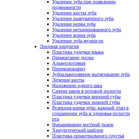
Удаление зуба при появлении
подвижности
Удаление кисты зуба
Удаление разрушенного зуба
Удаление нерва зуба
Удаление ретинированного зуба
Удаление корня зуба
Удаление зуба мудрости
Лицевая хирургия
Пластика уздечки языка
Прижигание десны
Альвеолотомия
Перикоронарит
Зубоальвеолярное вытягивание зуба
Лечение кисты
Наложение одного шва
Снятие швов в ротовой полости
Пластика уздечки верхней губы
Пластика уздечки нижней губы
Резекция корня зуба: важный этап в
сохранении зуба и здоровья полости
рта
Наращивание костной ткани
Хирургический шаблон
Пластика ороантрального соустья