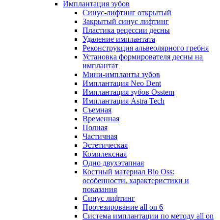
Имплантация зубов
Синус-лифтинг открытый
Закрытый синус лифтинг
Пластика рецессии десны
Удаление имплантата
Реконструкция альвеолярного гребня
Установка формирователя десны на
имплантат
Мини-импланты зубов
Имплантация Neo Dent
Имплантация зубов Osstem
Имплантация Astra Tech
Съемная
Временная
Полная
Частичная
Эстетическая
Комплексная
Одно двухэтапная
Костный материал Bio Oss:
особенности, характеристики и
показания
Синус лифтинг
Протезирование all on 6
Система имплантации по методу all on