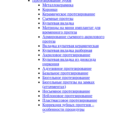
Протезирование зубов
Металлокерамика
Коронки
Керамическое протезирование
Съемные протезы
Культевая вкладка
Матрицы на мини имплантат для
временного протеза
Армирование съемного акрилового
протеза
Вкладка культевая керамическая
Культевая вкладка разборная
Акриловое протезирование
Культевая вкладка из диоксида
циркония
Адгезивное протезирование
Базальное протезирование
Бюгельное протезирование
Бюгельные протезы на замках
(аттачментах)
Несъемное протезирование
Нейлоновое протезирование
Пластмассовое протезирование
Коррекция зубных протезов –
особенности процедуры