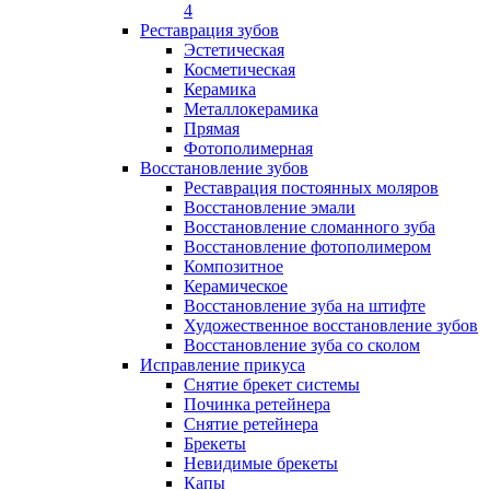
4
Реставрация зубов
Эстетическая
Косметическая
Керамика
Металлокерамика
Прямая
Фотополимерная
Восстановление зубов
Реставрация постоянных моляров
Восстановление эмали
Восстановление сломанного зуба
Восстановление фотополимером
Композитное
Керамическое
Восстановление зуба на штифте
Художественное восстановление зубов
Восстановление зуба со сколом
Исправление прикуса
Снятие брекет системы
Починка ретейнера
Снятие ретейнера
Брекеты
Невидимые брекеты
Капы