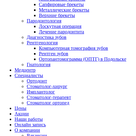
Сапфировые брекеты
Металлические брекеты
Верхние брекеты
Пародонтология
Лоскутная операция
Лечение пародонтита
Диагностика зубов
Рентгенология
Компьютерная томография зубов
Рентген зубов
Ортопантомограмма (ОПТГ) в Подольске
Гнатология
Медцентр
Специалисты
Ортодонт
Стоматолог-хирург
Имплантолог
Стоматолог-терапевт
Стоматолог ортопед
Цены
Акции
Наши работы
Онлайн запись
О компании
Вакансии