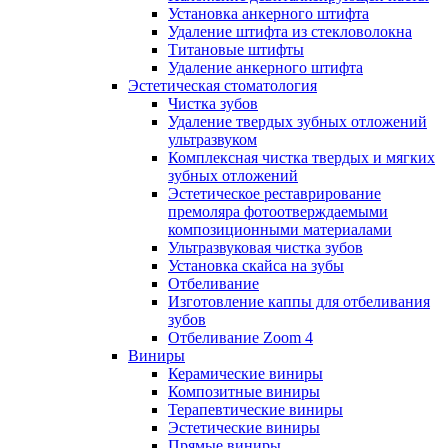
Установка анкерного штифта
Удаление штифта из стекловолокна
Титановые штифты
Удаление анкерного штифта
Эстетическая стоматология
Чистка зубов
Удаление твердых зубных отложений
ультразвуком
Комплексная чистка твердых и мягких
зубных отложений
Эстетическое реставрирование
премоляра фотоотверждаемыми
композиционными материалами
Ультразвуковая чистка зубов
Установка скайса на зубы
Отбеливание
Изготовление каппы для отбеливания
зубов
Отбеливание Zoom 4
Виниры
Керамические виниры
Композитные виниры
Терапевтические виниры
Эстетические виниры
Прямые виниры