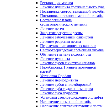
Реставрация моляра
Лечение пульпита трехканального зуба
Постановка светоотвеждаемой пломбы
Постановка стеклоиномерной пломбы
Составление плана
стоматологического лечения
Лечение десен
Закрытие рецессии десны
Лечение заболеваний слизистой
Лечение рецессии десны
Перелечивание корневых каналов
Светоотверждаемая временная пломба
Обучение гигиене полости рта
Лечение пульпита
Лечение зубов с чисткой каналов
Пломбировка 1 канала временной
пастой
Установка Optidam
Лечение периодонтита
Лечение зубов с пломбировкой
Лечение зуба с удалением нерва
Лечение зуба мудрости
Установка стекловолоконного штифта
Наложение временной пломбы
Наложение девитализирующей пасты