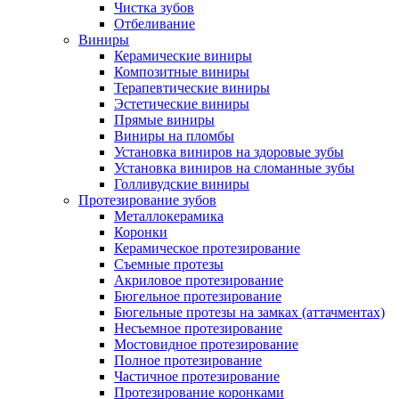
Чистка зубов
Отбеливание
Виниры
Керамические виниры
Композитные виниры
Терапевтические виниры
Эстетические виниры
Прямые виниры
Виниры на пломбы
Установка виниров на здоровые зубы
Установка виниров на сломанные зубы
Голливудские виниры
Протезирование зубов
Металлокерамика
Коронки
Керамическое протезирование
Съемные протезы
Акриловое протезирование
Бюгельное протезирование
Бюгельные протезы на замках (аттачментах)
Несъемное протезирование
Мостовидное протезирование
Полное протезирование
Частичное протезирование
Протезирование коронками