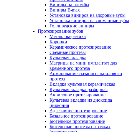
Виниры на пломбы
Виниры E-max
Установка виниров на здоровые зубы
Установка виниров на сломанные зубы
Голливудские виниры
Протезирование зубов
Металлокерамика
Коронки
Керамическое протезирование
Съемные протезы
Культевая вкладка
Матрицы на мини имплантат для
временного протеза
Армирование съемного акрилового
протеза
Вкладка культевая керамическая
Культевая вкладка разборная
Акриловое протезирование
Культевая вкладка из диоксида
циркония
Адгезивное протезирование
Базальное протезирование
Бюгельное протезирование
Бюгельные протезы на замках
(аттачментах)