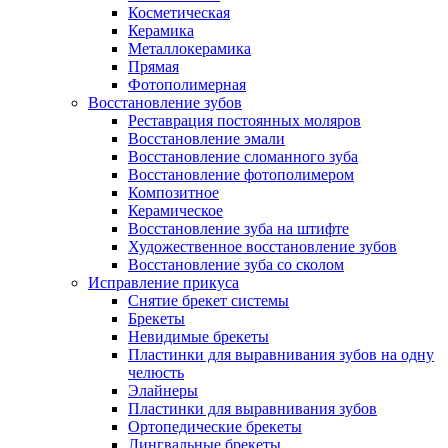
Косметическая
Керамика
Металлокерамика
Прямая
Фотополимерная
Восстановление зубов
Реставрация постоянных моляров
Восстановление эмали
Восстановление сломанного зуба
Восстановление фотополимером
Композитное
Керамическое
Восстановление зуба на штифте
Художественное восстановление зубов
Восстановление зуба со сколом
Исправление прикуса
Снятие брекет системы
Брекеты
Невидимые брекеты
Пластинки для выравнивания зубов на одну
челюсть
Элайнеры
Пластинки для выравнивания зубов
Ортопедические брекеты
Лингвальные брекеты