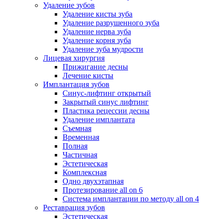
Удаление зубов
Удаление кисты зуба
Удаление разрушенного зуба
Удаление нерва зуба
Удаление корня зуба
Удаление зуба мудрости
Лицевая хирургия
Прижигание десны
Лечение кисты
Имплантация зубов
Синус-лифтинг открытый
Закрытый синус лифтинг
Пластика рецессии десны
Удаление имплантата
Съемная
Временная
Полная
Частичная
Эстетическая
Комплексная
Одно двухэтапная
Протезирование all on 6
Система имплантации по методу all on 4
Реставрация зубов
Эстетическая