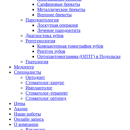
Сапфировые брекеты
Металлические брекеты
Верхние брекеты
Пародонтология
Лоскутная операция
Лечение пародонтита
Диагностика зубов
Рентгенология
Компьютерная томография зубов
Рентген зубов
Ортопантомограмма (ОПТГ) в Подольске
Гнатология
Медцентр
Специалисты
Ортодонт
Стоматолог-хирург
Имплантолог
Стоматолог-терапевт
Стоматолог ортопед
Цены
Акции
Наши работы
Онлайн запись
О компании
Вакансии