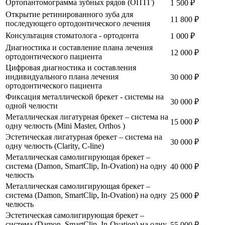
Ортопантомограмма зубных рядов (ОПТГ)
1 500 ₽
Открытие ретинированного зуба для
11 800 ₽
последующего ортодонтического лечения
Консультация стоматолога - ортодонта
1 000 ₽
Диагностика и составление плана лечения
12 000 ₽
ортодонтического пациента
Цифровая диагностика и составления
индивидуального плана лечения
30 000 ₽
ортодонтического пациента
Фиксация металлической брекет - системы на
30 000 ₽
одной челюсти
Металлическая лигатурная брекет – система на
15 000 ₽
одну челюсть (Mini Master, Orthos )
Эстетическая лигатурная брекет – система на
30 000 ₽
одну челюсть (Clarity, C-line)
Металлическая самолигирующая брекет –
система (Damon, SmartClip, In-Ovation) на одну
40 000 ₽
челюсть
Металлическая самолигирующая брекет –
система (Damon, SmartClip, In-Ovation) на одну
25 000 ₽
челюсть
Эстетическая самолигирующая брекет –
система (Damon, SmartClip, In-Ovation) на одну
55 000 ₽