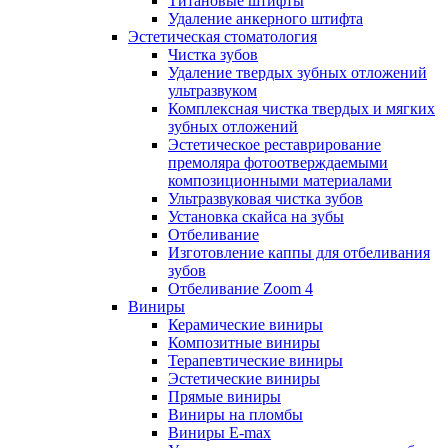
Титановые штифты
Удаление анкерного штифта
Эстетическая стоматология
Чистка зубов
Удаление твердых зубных отложений
ультразвуком
Комплексная чистка твердых и мягких
зубных отложений
Эстетическое реставрирование
премоляра фотоотверждаемыми
композиционными материалами
Ультразвуковая чистка зубов
Установка скайса на зубы
Отбеливание
Изготовление каппы для отбеливания
зубов
Отбеливание Zoom 4
Виниры
Керамические виниры
Композитные виниры
Терапевтические виниры
Эстетические виниры
Прямые виниры
Виниры на пломбы
Виниры E-max