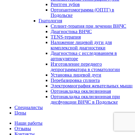
Рентген зубов
Ортопантомограмма (ОПТГ) в
Подольске
Гнатология
Сплинт-терапия при лечении ВНЧС
Диагностика ВНЧС
TENS-терапия
Наложение лицевой дуги для
комплексной диагностики
Диагностика с исследованием в
артикуляторе
Изготовление переднего
депрограмматора в стоматологии
Установка лицевой дуги
Перебазировка сплинта
Электромиография жевательных мышц
Ортонакладка окклюзионная
Ортонакладка окклюзионная при
дисфункции ВНЧС в Подольске
Специалисты
Цены
Наши работы
Отзывы
Контакты