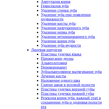
Ампутация корня
Гемисекция зуба
Удаление стенки зуба
Удаление зуба при появлении
подвижности
Удаление кисты зуба
Удаление разрушенного зуба
Удаление нерва зуба
Удаление ретинированного зуба
Удаление корня зуба
Удаление зуба мудрости
Лицевая хирургия
Пластика уздечки языка
Прижигание десны
Альвеолотомия
Перикоронарит
Зубоальвеолярное вытягивание зуба
Лечение кисты
Наложение одного шва
Снятие швов в ротовой полости
Пластика уздечки верхней губы
Пластика уздечки нижней губы
Резекция корня зуба: важный этап в
сохранении зуба и здоровья полости
рта