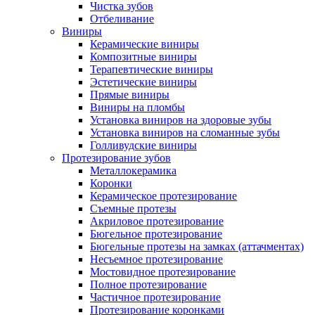
Чистка зубов
Отбеливание
Виниры
Керамические виниры
Композитные виниры
Терапевтические виниры
Эстетические виниры
Прямые виниры
Виниры на пломбы
Установка виниров на здоровые зубы
Установка виниров на сломанные зубы
Голливудские виниры
Протезирование зубов
Металлокерамика
Коронки
Керамическое протезирование
Съемные протезы
Акриловое протезирование
Бюгельное протезирование
Бюгельные протезы на замках (аттачментах)
Несъемное протезирование
Мостовидное протезирование
Полное протезирование
Частичное протезирование
Протезирование коронками