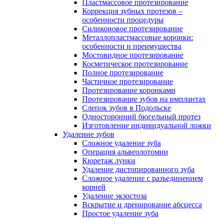
Пластмассовое протезирование
Коррекция зубных протезов –
особенности процедуры
Силиконовое протезирование
Металлопластмассовые коронки:
особенности и преимущества
Мостовидное протезирование
Косметическое протезирование
Полное протезирование
Частичное протезирование
Протезирование коронками
Протезирование зубов на имплантах
Слепок зубов в Подольске
Односторонний бюгельный протез
Изготовление индивидуальной ложки
Удаление зубов
Сложное удаление зуба
Операция альвеолотомии
Кюретаж лунки
Удаление дистопированного зуба
Сложное удаление с разъединением
корней
Удаление экзостоза
Вскрытие и дренирование абсцесса
Простое удаление зуба