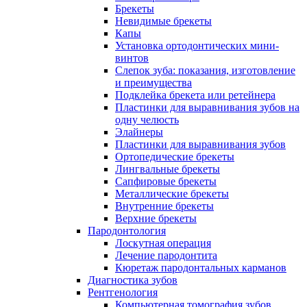
Брекеты
Невидимые брекеты
Капы
Установка ортодонтических мини-
винтов
Слепок зуба: показания, изготовление
и преимущества
Подклейка брекета или ретейнера
Пластинки для выравнивания зубов на
одну челюсть
Элайнеры
Пластинки для выравнивания зубов
Ортопедические брекеты
Лингвальные брекеты
Сапфировые брекеты
Металлические брекеты
Внутренние брекеты
Верхние брекеты
Пародонтология
Лоскутная операция
Лечение пародонтита
Кюретаж пародонтальных карманов
Диагностика зубов
Рентгенология
Компьютерная томография зубов