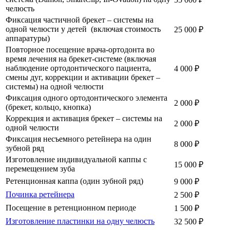
челюсть
Фиксация частичной брекет – системы на
одной челюсти у детей (включая стоимость
25 000 ₽
аппаратуры)
Повторное посещение врача-ортодонта во
время лечения на брекет-системе (включая
наблюдение ортодонтического пациента,
4 000 ₽
смены дуг, коррекции и активации брекет –
системы) на одной челюсти
Фиксация одного ортодонтического элемента
2 000 ₽
(брекет, кольцо, кнопка)
Коррекция и активация брекет – системы на
2 000 ₽
одной челюсти
Фиксация несъемного ретейнера на один
8 000 ₽
зубной ряд
Изготовление индивидуальной каппы с
15 000 ₽
перемещением зуба
Ретенционная каппа (один зубной ряд)
9 000 ₽
Починка ретейнера
2 500 ₽
Посещение в ретенционном периоде
1 500 ₽
Изготовление пластинки на одну челюсть
32 500 ₽