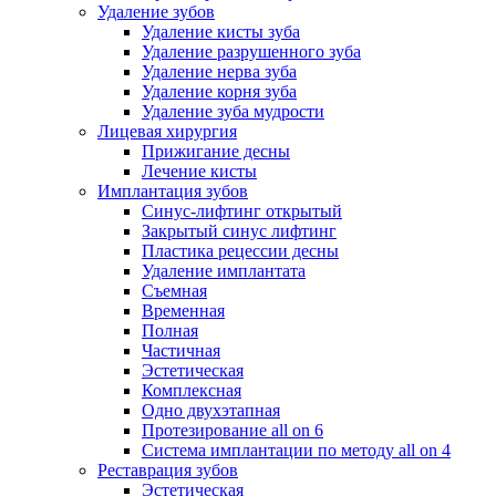
Удаление зубов
Удаление кисты зуба
Удаление разрушенного зуба
Удаление нерва зуба
Удаление корня зуба
Удаление зуба мудрости
Лицевая хирургия
Прижигание десны
Лечение кисты
Имплантация зубов
Синус-лифтинг открытый
Закрытый синус лифтинг
Пластика рецессии десны
Удаление имплантата
Съемная
Временная
Полная
Частичная
Эстетическая
Комплексная
Одно двухэтапная
Протезирование all on 6
Система имплантации по методу all on 4
Реставрация зубов
Эстетическая