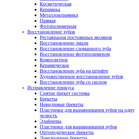
Косметическая
Керамика
Металлокерамика
Прямая
Фотополимерная
Восстановление зубов
Реставрация постоянных моляров
Восстановление эмали
Восстановление сломанного зуба
Восстановление фотополимером
Композитное
Керамическое
Восстановление зуба на штифте
Художественное восстановление зубов
Восстановление зуба со сколом
Исправление прикуса
Снятие брекет системы
Брекеты
Невидимые брекеты
Пластинки для выравнивания зубов на одну
челюсть
Элайнеры
Пластинки для выравнивания зубов
Ортопедические брекеты
Лингвальные брекеты