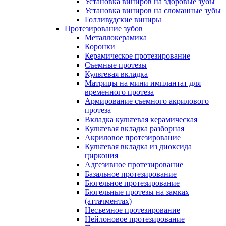
Установка виниров на здоровые зубы
Установка виниров на сломанные зубы
Голливудские виниры
Протезирование зубов
Металлокерамика
Коронки
Керамическое протезирование
Съемные протезы
Культевая вкладка
Матрицы на мини имплантат для
временного протеза
Армирование съемного акрилового
протеза
Вкладка культевая керамическая
Культевая вкладка разборная
Акриловое протезирование
Культевая вкладка из диоксида
циркония
Адгезивное протезирование
Базальное протезирование
Бюгельное протезирование
Бюгельные протезы на замках
(аттачментах)
Несъемное протезирование
Нейлоновое протезирование