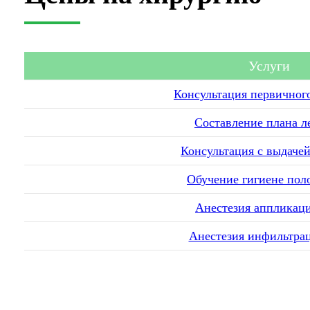
Услуги
Консультация первичног
Составление плана л
Консультация с выдаче
Обучение гигиене пол
Анестезия аппликац
Анестезия инфильтра
Анестезия проводни
Коагуляция дес