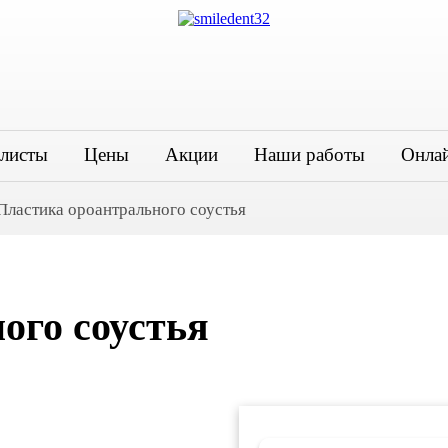
листы
Цены
Акции
Наши работы
Онлай
Пластика ороантрального соустья
ого соустья