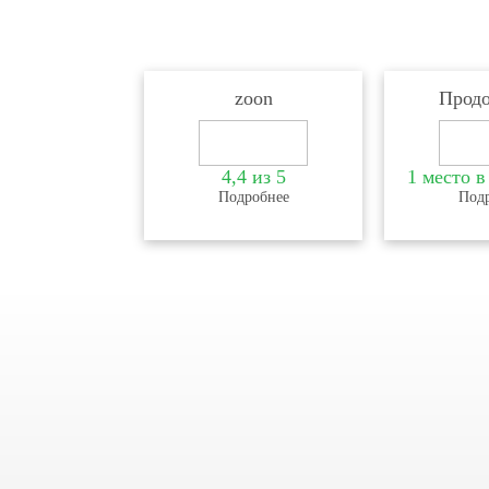
Пластики преддверия полости рта 
Зубоальвиалярное вытяги
zoon
Продо
Подсадка костного материала п
Вскрытие и дренировани
4,4 из 5
1 место в
Подробнее
Наложение одного
Под
Снятие одного ш
Использование лекарственн
Консервирование лунки с использованием костног
отдельно)
Лоскутная опера
Удаление экзостоза в облас