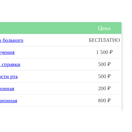
Цена
о больного
БЕСПЛАТНО
ечения
1 500 ₽
й справки
500 ₽
ости рта
500 ₽
ионная
200 ₽
ционная
800 ₽
ковая
800 ₽
ны
600 ₽