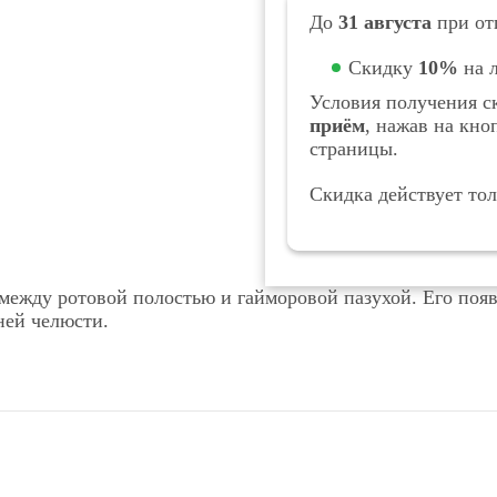
До
31 августа
при отп
Скидку
10%
на л
Условия получения с
приём
, нажав на кн
страницы.
Скидка действует то
ежду ротовой полостью и гайморовой пазухой. Его поя
ней челюсти.