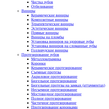
Чистка зубов
Отбеливание
Виниры
Керамические виниры
Композитные виниры
Терапевтические виниры
Эстетические виниры
Прямые виниры
Виниры на пломбы
Установка виниров на здоровые зубы
Установка виниров на сломанные зубы
Голливудские виниры
Протезирование зубов
Металлокерамика
Коронки
Керамическое протезирование
Съемные протезы
Акриловое протезирование
Бюгельное протезирование
Бюгельные протезы на замках (аттачментах)
Несъемное протезирование
Мостовидное протезирование
Полное протезирование
Частичное протезирование
Протезирование коронками