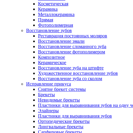
Косметическая
Керамика
Металлокерамика
Прямая
Фотополимерная
Восстановление зубов
Реставрация постоянных моляров
Восстановление эмали
Восстановление сломанного зуба
Восстановление фотополимером
Композитное
Керамическое
Восстановление зуба на штифте
Художественное восстановление зубов
Восстановление зуба со сколом
Исправление прикуса
Снятие брекет системы
Брекеты
Невидимые брекеты
Пластинки для выравнивания зубов на одну 
Элайнеры
Пластинки для выравнивания зубов
Ортопедические брекеты
Лингвальные брекеты
Сапфировые брекеты