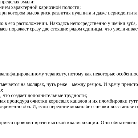
 пределах эмали;
нием характерной кариозной полости;
ри котором высок риск развития пульпита и даже периодонтита
о в его расположении. Находясь непосредственно у шейки зуба, 
аев поражает сразу две стоящие рядом единицы, что увеличивае
валифицированному терапевту, потому как некоторые особенно
тмечается на молярах, чуть реже – между резцов. И врачу предс
ю;
, что создает дополнительные трудности;
ая процедура очистки корневых каналов и их пломбировки гутт
овременно оба. И, если передние можно без спешки восстановит
ариеса проводят врачи высокой квалификации. Они обязательно 