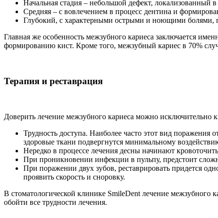
Начальная стадия – небольшой дефект, локализованный в
Средняя – с вовлечением в процесс дентина и формирова
Глубокий, с характерными острыми и ноющими болями, п
Главная же особенность межзубного кариеса заключается именн
формированию кист. Кроме того, межзубный кариес в 70% случ
Терапия и реставрация
Доверить лечение межзубного кариеса можно исключительно к
Трудность доступа. Наиболее часто этот вид поражения о
здоровые ткани подвергнутся минимальному воздействи
Нередко в процессе лечения десны начинают кровоточить
При проникновении инфекции в пульпу, предстоит сложн
При поражении двух зубов, реставрировать придется одн
проявить скорость и сноровку.
В стоматологической клинике SmileDent лечение межзубного к
обойти все трудности лечения.