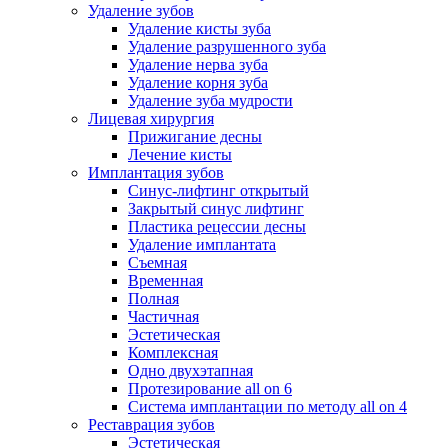
Удаление зубов
Удаление кисты зуба
Удаление разрушенного зуба
Удаление нерва зуба
Удаление корня зуба
Удаление зуба мудрости
Лицевая хирургия
Прижигание десны
Лечение кисты
Имплантация зубов
Синус-лифтинг открытый
Закрытый синус лифтинг
Пластика рецессии десны
Удаление имплантата
Съемная
Временная
Полная
Частичная
Эстетическая
Комплексная
Одно двухэтапная
Протезирование all on 6
Система имплантации по методу all on 4
Реставрация зубов
Эстетическая