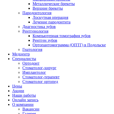
Металлические брекеты
Верхние брекеты
Пародонтология
Лоскутная операция
Лечение пародонтита
Диагностика зубов
Рентгенология
Компьютерная томография зубов
Рентген зубов
Ортопантомограмма (ОПТГ) в Подольске
Гнатология
Медцентр
Специалисты
Ортодонт
Стоматолог-хирург
Имплантолог
Стоматолог-терапевт
Стоматолог ортопед
Цены
Акции
Наши работы
Онлайн запись
О компании
Вакансии
Галерея