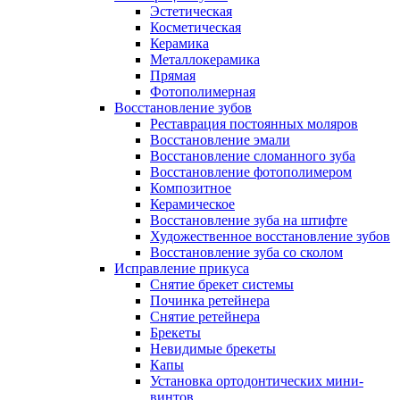
Эстетическая
Косметическая
Керамика
Металлокерамика
Прямая
Фотополимерная
Восстановление зубов
Реставрация постоянных моляров
Восстановление эмали
Восстановление сломанного зуба
Восстановление фотополимером
Композитное
Керамическое
Восстановление зуба на штифте
Художественное восстановление зубов
Восстановление зуба со сколом
Исправление прикуса
Снятие брекет системы
Починка ретейнера
Снятие ретейнера
Брекеты
Невидимые брекеты
Капы
Установка ортодонтических мини-
винтов