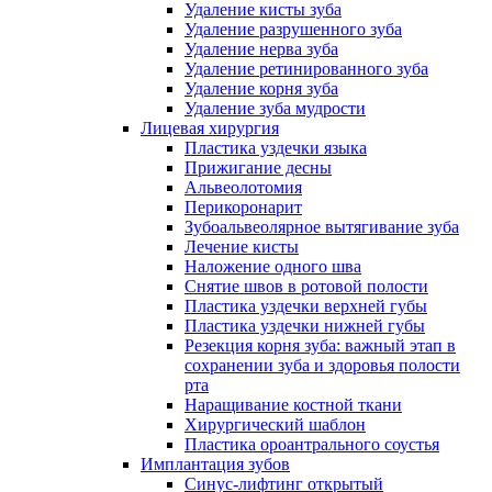
Удаление кисты зуба
Удаление разрушенного зуба
Удаление нерва зуба
Удаление ретинированного зуба
Удаление корня зуба
Удаление зуба мудрости
Лицевая хирургия
Пластика уздечки языка
Прижигание десны
Альвеолотомия
Перикоронарит
Зубоальвеолярное вытягивание зуба
Лечение кисты
Наложение одного шва
Снятие швов в ротовой полости
Пластика уздечки верхней губы
Пластика уздечки нижней губы
Резекция корня зуба: важный этап в
сохранении зуба и здоровья полости
рта
Наращивание костной ткани
Хирургический шаблон
Пластика ороантрального соустья
Имплантация зубов
Синус-лифтинг открытый