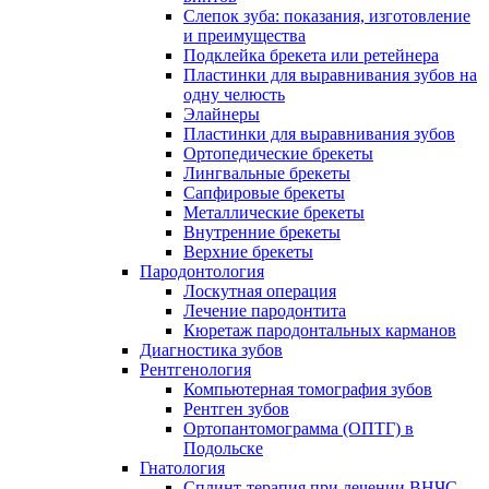
Слепок зуба: показания, изготовление
и преимущества
Подклейка брекета или ретейнера
Пластинки для выравнивания зубов на
одну челюсть
Элайнеры
Пластинки для выравнивания зубов
Ортопедические брекеты
Лингвальные брекеты
Сапфировые брекеты
Металлические брекеты
Внутренние брекеты
Верхние брекеты
Пародонтология
Лоскутная операция
Лечение пародонтита
Кюретаж пародонтальных карманов
Диагностика зубов
Рентгенология
Компьютерная томография зубов
Рентген зубов
Ортопантомограмма (ОПТГ) в
Подольске
Гнатология
Сплинт-терапия при лечении ВНЧС