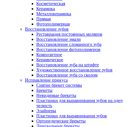
Косметическая
Керамика
Металлокерамика
Прямая
Фотополимерная
Восстановление зубов
Реставрация постоянных моляров
Восстановление эмали
Восстановление сломанного зуба
Восстановление фотополимером
Композитное
Керамическое
Восстановление зуба на штифте
Художественное восстановление зубов
Восстановление зуба со сколом
Исправление прикуса
Снятие брекет системы
Брекеты
Невидимые брекеты
Пластинки для выравнивания зубов на одну
челюсть
Элайнеры
Пластинки для выравнивания зубов
Ортопедические брекеты
Лингвальные брекеты