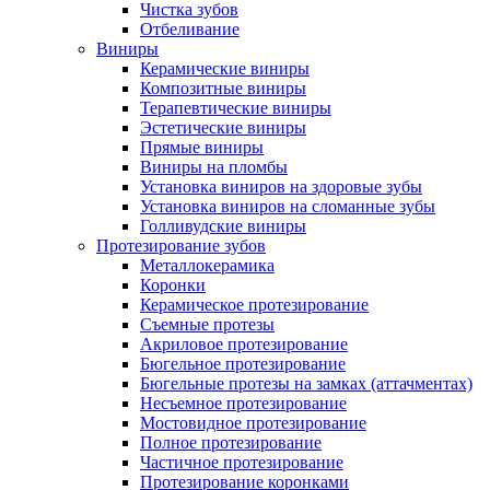
Чистка зубов
Отбеливание
Виниры
Керамические виниры
Композитные виниры
Терапевтические виниры
Эстетические виниры
Прямые виниры
Виниры на пломбы
Установка виниров на здоровые зубы
Установка виниров на сломанные зубы
Голливудские виниры
Протезирование зубов
Металлокерамика
Коронки
Керамическое протезирование
Съемные протезы
Акриловое протезирование
Бюгельное протезирование
Бюгельные протезы на замках (аттачментах)
Несъемное протезирование
Мостовидное протезирование
Полное протезирование
Частичное протезирование
Протезирование коронками