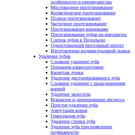
особенности и преимущества
Мостовидное протезирование
Косметическое протезирование
Полное протезирование
Частичное протезирование
Протезирование коронками
Протезирование зубов на имплантах
Слепок зубов в Подольске
Односторонний бюгельный протез
Изготовление индивидуальной ложки
Удаление зубов
Сложное удаление зуба
Операция альвеолотомии
Кюретаж лунки
Удаление дистопированного зуба
Сложное удаление с разъединением
корней
Удаление экзостоза
Вскрытие и дренирование абсцесса
Простое удаление зуба
Ампутация корня
Гемисекция зуба
Удаление стенки зуба
Удаление зуба при появлении
подвижности