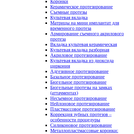
Коронки
Керамическое протезирование
Съемные протезы
Культевая вкладка
Матрицы на мини имплантат для
временного протеза
Армирование съемного акрилового
протеза
Вкладка культевая керамическая
Культевая вкладка разборная
Акриловое протезирование
Культевая вкладка из диоксида
циркония
Адгезивное протезирование
Базальное протезирование
Бюгельное протезирование
Бюгельные протезы на замках
(аттачментах)
Несъемное протезирование
Нейлоновое протезирование
Пластмассовое протезирование
Коррекция зубных протезов –
особенности процедуры
Силиконовое протезирование
Металлопластмассовые коронки: