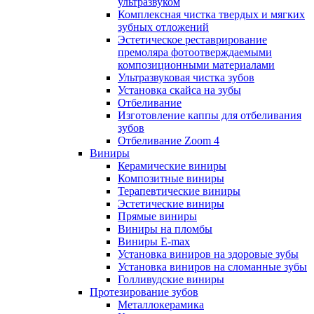
ультразвуком
Комплексная чистка твердых и мягких
зубных отложений
Эстетическое реставрирование
премоляра фотоотверждаемыми
композиционными материалами
Ультразвуковая чистка зубов
Установка скайса на зубы
Отбеливание
Изготовление каппы для отбеливания
зубов
Отбеливание Zoom 4
Виниры
Керамические виниры
Композитные виниры
Терапевтические виниры
Эстетические виниры
Прямые виниры
Виниры на пломбы
Виниры E-max
Установка виниров на здоровые зубы
Установка виниров на сломанные зубы
Голливудские виниры
Протезирование зубов
Металлокерамика