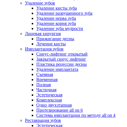
Удаление зубов
Удаление кисты зуба
Удаление разрушенного зуба
Удаление нерва зуба
Удаление корня зуба
Удаление зуба мудрости
Лицевая хирургия
Прижигание десны
Лечение кисты
Имплантация зубов
Синус-лифтинг открытый
Закрытый синус лифтинг
Пластика рецессии десны
Удаление имплантата
Съемная
Временная
Полная
Частичная
Эстетическая
Комплексная
Одно двухэтапная
Протезирование all on 6
Система имплантации по методу all on 4
Реставрация зубов
Эстетическая