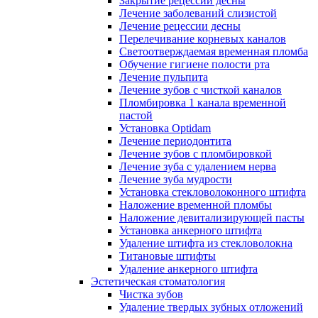
Закрытие рецессии десны
Лечение заболеваний слизистой
Лечение рецессии десны
Перелечивание корневых каналов
Светоотверждаемая временная пломба
Обучение гигиене полости рта
Лечение пульпита
Лечение зубов с чисткой каналов
Пломбировка 1 канала временной
пастой
Установка Optidam
Лечение периодонтита
Лечение зубов с пломбировкой
Лечение зуба с удалением нерва
Лечение зуба мудрости
Установка стекловолоконного штифта
Наложение временной пломбы
Наложение девитализирующей пасты
Установка анкерного штифта
Удаление штифта из стекловолокна
Титановые штифты
Удаление анкерного штифта
Эстетическая стоматология
Чистка зубов
Удаление твердых зубных отложений