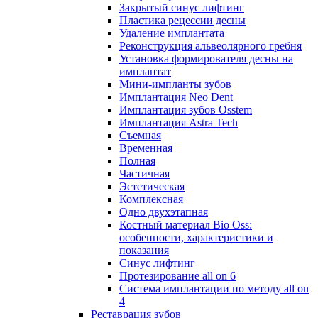
Закрытый синус лифтинг
Пластика рецессии десны
Удаление имплантата
Реконструкция альвеолярного гребня
Установка формирователя десны на
имплантат
Мини-импланты зубов
Имплантация Neo Dent
Имплантация зубов Osstem
Имплантация Astra Tech
Съемная
Временная
Полная
Частичная
Эстетическая
Комплексная
Одно двухэтапная
Костный материал Bio Oss:
особенности, характеристики и
показания
Синус лифтинг
Протезирование all on 6
Система имплантации по методу all on
4
Реставрация зубов