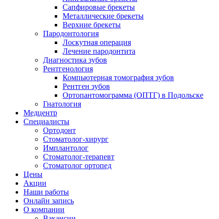
Сапфировые брекеты
Металлические брекеты
Верхние брекеты
Пародонтология
Лоскутная операция
Лечение пародонтита
Диагностика зубов
Рентгенология
Компьютерная томография зубов
Рентген зубов
Ортопантомограмма (ОПТГ) в Подольске
Гнатология
Медцентр
Специалисты
Ортодонт
Стоматолог-хирург
Имплантолог
Стоматолог-терапевт
Стоматолог ортопед
Цены
Акции
Наши работы
Онлайн запись
О компании
Вакансии