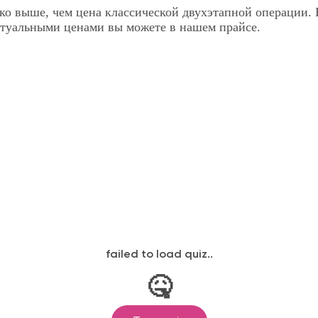
ко выше, чем цена классической двухэтапной операции. 
десны
12 400 ₽
актуальными ценами вы можете в нашем прайсе.
mann, Osstem, Dentium
40 000 ₽
ты
24 000 ₽
oDent Straumann, Osstem, Dentium
7 000 ₽
ал оплачивается отдельно)
16 000 ₽
ал оплачивается отдельно)
25 000 ₽
риал оплачивается отдельно)
14 000 ₽
материал оплачивается отдельно)
42 000 ₽
ал
18 000 ₽
18 000 ₽
ата
11 000 ₽