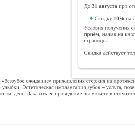
До
31 августа
при отп
Скидку
10%
на л
Условия получения с
приём
, нажав на кн
страницы.
Скидка действует то
 «беззубое ожидание» приживления стержня на протяжени
е улыбки. Эстетическая имплантация зубов – услуга, по
от же день. Заказать ее проведение вы можете в стомато