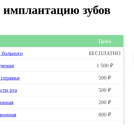
 имплантацию зубов
Цена
 больного
БЕСПЛАТНО
ечения
1 500 ₽
 справки
500 ₽
сти рта
500 ₽
онная
200 ₽
ционная
800 ₽
ковая
800 ₽