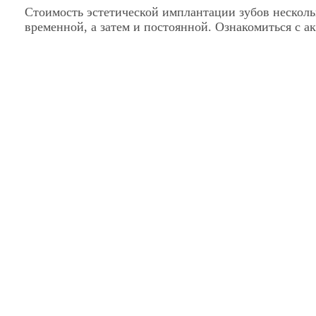
Стоимость эстетической имплантации зубов несколь
Пластика рецессии 
временной, а затем и постоянной. Ознакомиться с 
Установка имплантата NeoDent Strau
Мини импланта
Установка формирователя десны на имплантат Ne
Синус Лифтинг закрытый (костный матери
Синус Лифтинг открытый (костный матери
Реконструкция альвеолярного гребня (мате
Реконструкция альвеолярного гребня сложное (
Костный матери
Мембрана
Удаление имплант