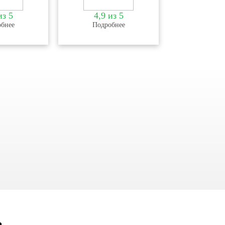
из 5
4,9 из 5
бнее
Подробнее
в